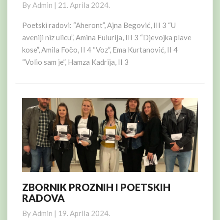
By
Admin
|
21. Aprila 2024.
Poetski radovi: “Aheront”, Ajna Begović, III 3 “U
aveniji niz ulicu”, Amina Fulurija, III 3 “Djevojka plave
kose”, Amila Fočo, II 4 “Voz”, Ema Kurtanović, II 4
“Volio sam je”, Hamza Kadrija, II 3
ZBORNIK PROZNIH I POETSKIH
ZBORNIK
RADOVA
PROZNIH
I
By
Admin
|
19. Aprila 2024.
POETSKIH