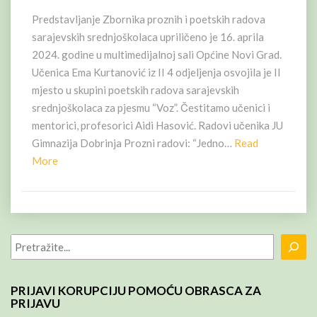
RADOVA
Predstavljanje Zbornika proznih i poetskih radova
sarajevskih srednjoškolaca upriličeno je 16. aprila
2024. godine u multimedijalnoj sali Općine Novi Grad.
Učenica Ema Kurtanović iz II 4 odjeljenja osvojila je II
mjesto u skupini poetskih radova sarajevskih
srednjoškolaca za pjesmu “Voz”. Čestitamo učenici i
mentorici, profesorici Aidi Hasović. Radovi učenika JU
Gimnazija Dobrinja Prozni radovi: “Jedno…
Read
Read
More
More
Pretraga
PRIJAVI KORUPCIJU POMOĆU OBRASCA ZA
PRIJAVU