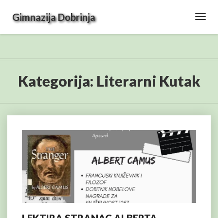
Gimnazija Dobrinja
Toggl
Navig
Kategorija:
Literarni Kutak
LEKTIRA