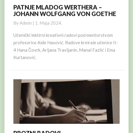
PATNJE MLADOG WERTHERA –
PATNJE
JOHANN WOLFGANG VON GOETHE
MLADOG
WERTHERA
By
Admin
|
1. Maja 2024.
–
JOHANN
Učenički lektirni kreativni radovi pod mentorstvom
WOLFGANG
profesorice Aide Hasović. Radove kreirale učenice II-
VON
4 Hana Čovrk, Arijana Travljanin, Manal Fazlić i Ema
GOETHE
Kurtanović.
PROZNI