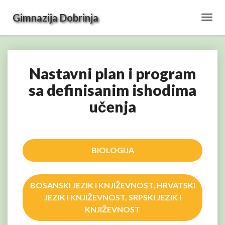
Gimnazija Dobrinja
Toggl
Navig
Nastavni plan i program
Nastavni
plan
sa definisanim ishodima
i
učenja
program
sa
definisanim
ishodima
učenja
BIOLOGIJA
BOSANSKI JEZIK I KNJIŽEVNOST, HRVATSKI
JEZIK I KNJIŽEVNOST, SRPSKI JEZIK I
KNJIŽEVNOST