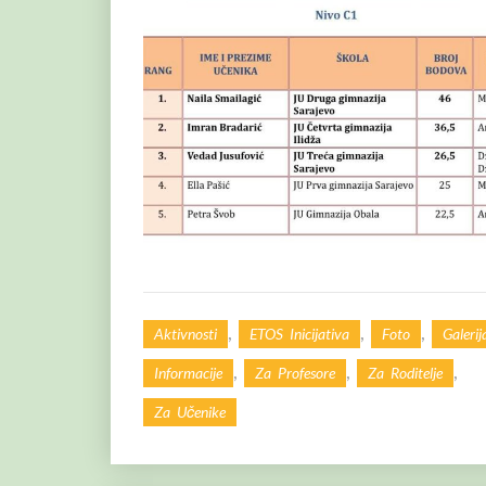
,
,
,
Aktivnosti
ETOS Inicijativa
Foto
Galerij
,
,
,
Informacije
Za Profesore
Za Roditelje
Za Učenike