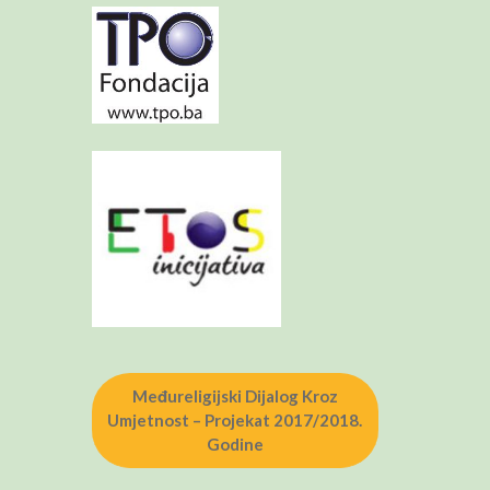
Međureligijski Dijalog Kroz
Umjetnost – Projekat 2017/2018.
Godine