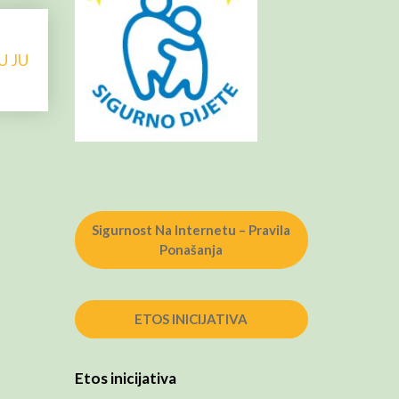
 JU
Sigurnost Na Internetu – Pravila
Ponašanja
ETOS INICIJATIVA
Etos inicijativa