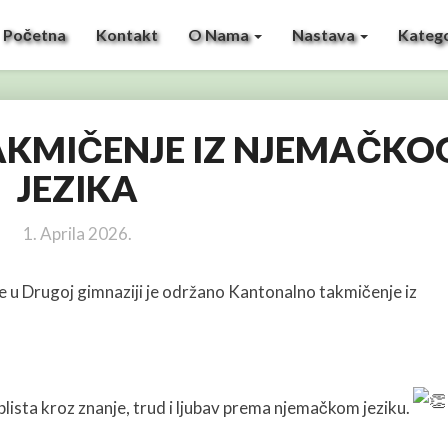
Početna
Kontakt
O Nama
Nastava
Katego
KMIČENJE IZ NJEMAČKO
KANTONALNO
TAKMIČENJE
JEZIKA
IZ
NJEMAČKOG
1. Aprila 2026.
JEZIKA
 u Drugoj gimnaziji je održano Kantonalno takmičenje iz
blista kroz znanje, trud i ljubav prema njemačkom jeziku.