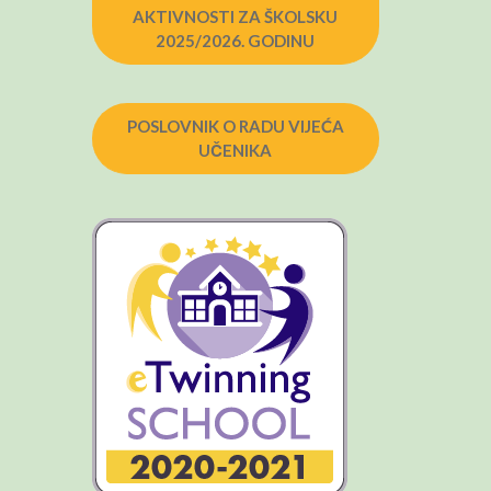
AKTIVNOSTI ZA ŠKOLSKU
2025/2026. GODINU
POSLOVNIK O RADU VIJEĆA
UČENIKA