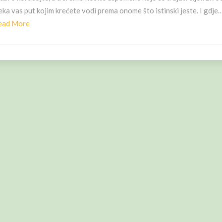
ka vas put kojim krećete vodi prema onome što istinski jeste. I gdje
Read
ead More
More