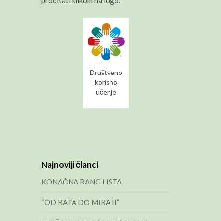
pročitati klikom na logo.
Društveno
korisno
učenje
Najnoviji članci
KONAČNA RANG LISTA
“OD RATA DO MIRA II”