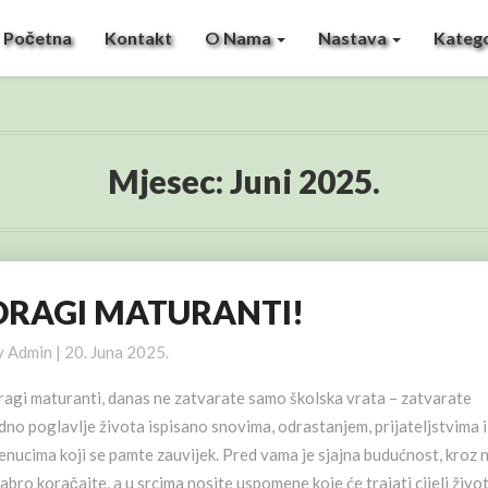
Početna
Kontakt
O Nama
Nastava
Katego
Mjesec:
Juni 2025.
DRAGI MATURANTI!
RAGI
ATURANTI!
y
Admin
|
20. Juna 2025.
ragi maturanti, danas ne zatvarate samo školska vrata – zatvarate
dno poglavlje života ispisano snovima, odrastanjem, prijateljstvima i
enucima koji se pamte zauvijek. Pred vama je sjajna budućnost, kroz 
abro koračajte, a u srcima nosite uspomene koje će trajati cijeli život