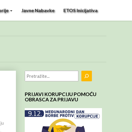
rije
Javne Nabavke
ETOS Inicijativa
Pretraga
PRIJAVI KORUPCIJU POMOĆU
OBRASCA ZA PRIJAVU
nju
.