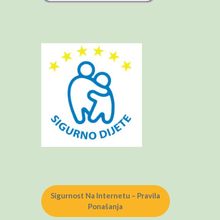
Sigurnost Na Internetu – Pravila
Ponašanja