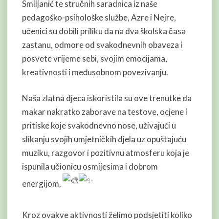
Smiljanić te stručnih saradnica iz naše
pedagoško-psihološke službe, Azre i Nejre,
učenici su dobili priliku da na dva školska časa
zastanu, odmore od svakodnevnih obaveza i
posvete vrijeme sebi, svojim emocijama,
kreativnosti i međusobnom povezivanju.
Naša zlatna djeca iskoristila su ove trenutke da
makar nakratko zaborave na testove, ocjene i
pritiske koje svakodnevno nose, uživajući u
slikanju svojih umjetničkih djela uz opuštajuću
muziku, razgovor i pozitivnu atmosferu koja je
ispunila učionicu osmijesima i dobrom
energijom.
Kroz ovakve aktivnosti želimo podsjetiti koliko