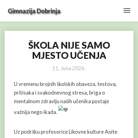
Gimnazija Dobrinja
Toggl
Navig
ŠKOLA NIJE SAMO
ŠKOLA
NIJE
MJESTO UČENJA
SAMO
MJESTO
11. Juna 2026.
UČENJA
U vremenu brojnih školskih obaveza, testova,
pritisaka i svakodnevnog stresa, briga o
mentalnom zdravlju naših učenika postaje
važnija nego ikada.
Uz podršku profesorice Likovne kulture Anite