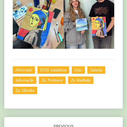
,
,
,
,
Aktivnosti
ETOS Inicijativa
Foto
Galerija
,
,
,
Informacije
Za Profesore
Za Roditelje
Za Učenike
Post
navigation
PREVIOUS